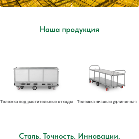
Модуль весового
контроля поливов МВК
Одна из 
Завод - это слаженная команда!
инновац
Узна
Открыт
Тележка под растительные отходы
Тележка низовая удлиненная