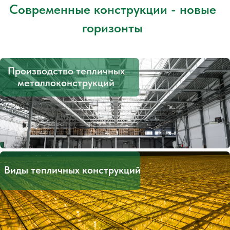
Сталь. Точность. Инновации.
Точность и качество работы
достигались годами
Услуги по
металлообработке
Модуль санпропускник
МС-01